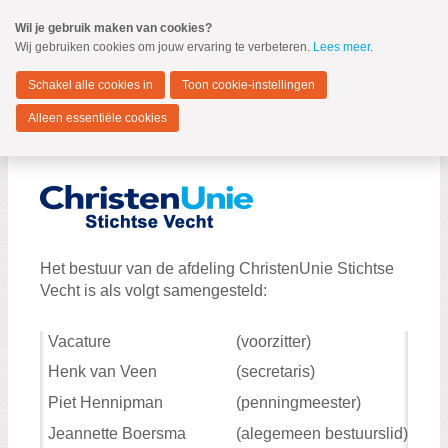
Spring
Wil je gebruik maken van cookies?
naar
Wij gebruiken cookies om jouw ervaring te verbeteren.
Lees meer
.
MENU
Spring
naar
Stichtse Vecht
de
Schakel alle cookies in
Toon cookie-instellingen
inhoud
Spring
Alleen essentiële cookies
naar
Besturen
ChristenUnie
het
hoofdmenu
Fractie
Besturen
Het bestuur van de afdeling ChristenUnie Stichtse
Vecht is als volgt samengesteld:
Vacature
(voorzitter)
Henk van Veen
(secretaris)
Zoeken:
Zoeken
Piet Hennipman
(penningmeester)
Jeannette Boersma
(alegemeen bestuurslid)