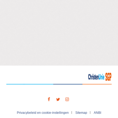
Zoeken
Visit
our
social
media
Privacybeleid en cookie-instellingen
Sitemap
ANBI
pages: