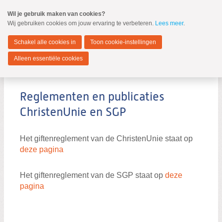
Spring
Wil je gebruik maken van cookies?
naar
Wij gebruiken cookies om jouw ervaring te verbeteren.
Lees meer
.
MENU
Spring
naar
Stichtse Vecht
de
Schakel alle cookies in
Toon cookie-instellingen
inhoud
Spring
Alleen essentiële cookies
naar
Giftenreglementen
het
hoofdmenu
Reglementen en publicaties
ChristenUnie en SGP
ANBI ChristenUnie
Het giftenreglement van de ChristenUnie staat op
ANBI SGP
deze pagina
Waterschappen
Giftenreglementen
Het giftenreglement van de SGP staat op
deze
pagina
Zoeken: