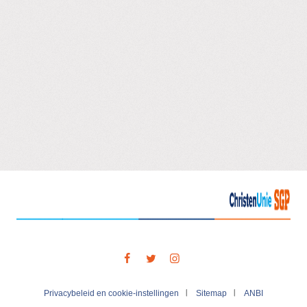
Visit
our
social
media
Privacybeleid en cookie-instellingen
Sitemap
ANBI
pages: