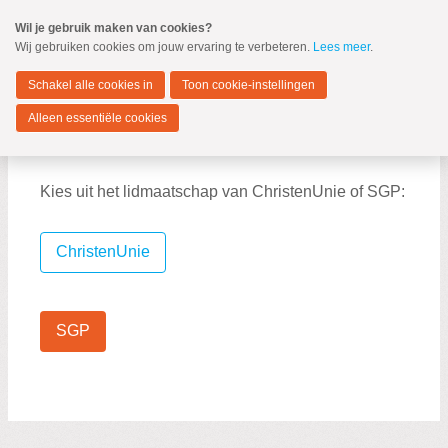
Spring
Wil je gebruik maken van cookies?
naar
Wij gebruiken cookies om jouw ervaring te verbeteren.
Lees meer
.
MENU
Spring
naar
Stichtse Vecht
de
Schakel alle cookies in
Toon cookie-instellingen
inhoud
Spring
Alleen essentiële cookies
naar
Word lid
het
hoofdmenu
Kies uit het lidmaatschap van ChristenUnie of SGP:
ChristenUnie
Zoeken:
Zoeken
SGP