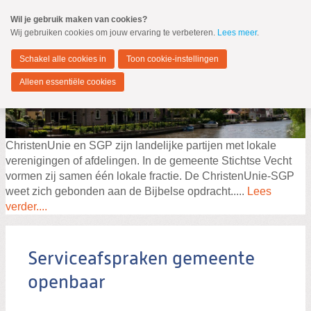
Spring
Wil je gebruik maken van cookies?
naar
Wij gebruiken cookies om jouw ervaring te verbeteren.
Lees meer
.
MENU
Spring
naar
Stichtse Vecht
de
Schakel alle cookies in
Toon cookie-instellingen
inhoud
Spring
Alleen essentiële cookies
naar
het
hoofdmenu
ChristenUnie en SGP zijn landelijke partijen met lokale
verenigingen of afdelingen. In de gemeente Stichtse Vecht
vormen zij samen één lokale fractie. De ChristenUnie-SGP
weet zich gebonden aan de Bijbelse opdracht.....
Lees
verder....
Zoeken:
Zoeken
Serviceafspraken gemeente
openbaar