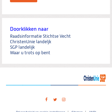
Doorklikken naar
Raadsinformatie Stichtse Vecht
ChristenUnie landeljk
SGP landelijk
Waar u trots op bent
Visit
our
social
media