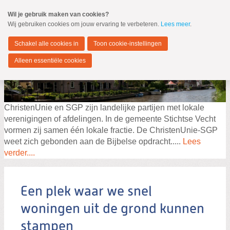
Spring
Wil je gebruik maken van cookies?
naar
Wij gebruiken cookies om jouw ervaring te verbeteren.
Lees meer
.
MENU
Spring
naar
Stichtse Vecht
de
Schakel alle cookies in
Toon cookie-instellingen
inhoud
Spring
Alleen essentiële cookies
naar
het
hoofdmenu
ChristenUnie en SGP zijn landelijke partijen met lokale
verenigingen of afdelingen. In de gemeente Stichtse Vecht
vormen zij samen één lokale fractie. De ChristenUnie-SGP
weet zich gebonden aan de Bijbelse opdracht.....
Lees
verder....
Zoeken:
Zoeken
Een plek waar we snel
woningen uit de grond kunnen
stampen